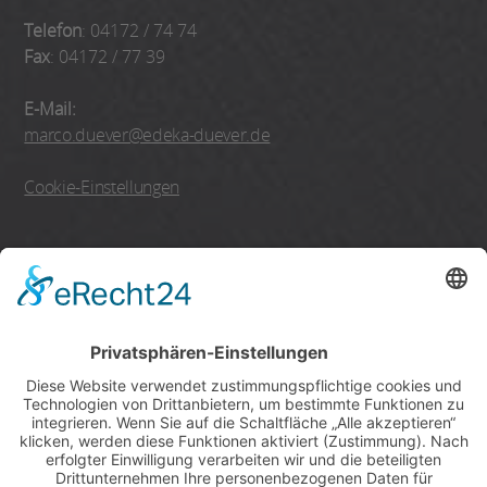
Telefon
: 04172 / 74 74
Fax
: 04172 / 77 39
E-Mail:
marco.duever@edeka-duever.de
Cookie-Einstellungen
einschließlich des
Von Allwörden Backshops
Montags - Samstags
8:00 - 20:00 Uhr