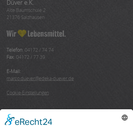
Düver e.K.
Alte Baumschule 2
21376 Salzhausen
Telefon
: 04172 / 74 74
Fax
: 04172 / 77 39
E-Mail:
marco.duever@edeka-duever.de
Cookie-Einstellungen