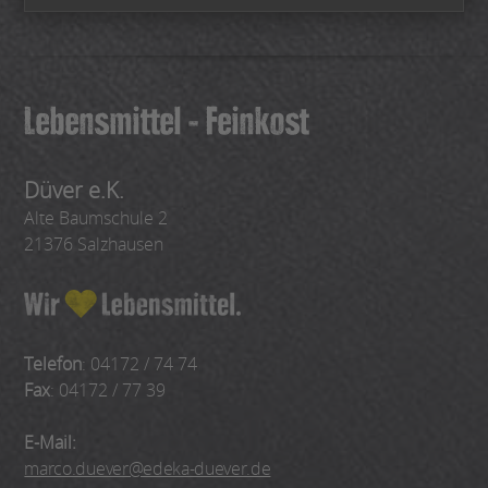
Düver e.K.
Alte Baumschule 2
21376 Salzhausen
Telefon
: 04172 / 74 74
Fax
: 04172 / 77 39
E-Mail:
marco.duever@edeka-duever.de